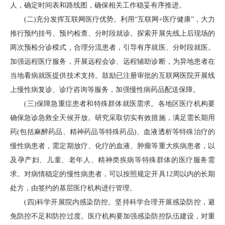
人，确定时间表和路线图，确保相关工作稳妥有序推进。
(二)充分发挥互联网医疗优势。利用“互联网+医疗健康”，大力
推行预约挂号、预约检查、分时段就诊。探索开展先线上后现场的
两次预检分诊模式，合理分流患者，引导有序就医、分时段就医。
加强远程医疗服务，开展远程会诊、远程辅助诊断，为异地患者在
当地看病就医提供技术支持。鼓励已注册审批的互联网医院开展线
上慢性病复诊、诊疗咨询等服务，加强慢性病药品配送保障。
(三)保障急重症患者和特殊群体就医需求。各地区医疗机构要
确保急诊急救全天候开放。研究采取切实有效措施，满足需长期用
药(包括麻醉药品、精神药品等特殊药品)、血液透析等特殊治疗的
慢性病患者，需定期放疗、化疗的血液、肿瘤等重大疾病患者，以
及孕产妇、儿童、老年人、精神类疾病等特殊群体的医疗服务需
求。对病情稳定的慢性病患者，可以按照规定开具12周以内的长期
处方，由签约的基层医疗机构进行管理。
(四)科学开展院内感染防控。坚持科学合理开展感染防控，避
免防控不足和防控过度。医疗机构要加强感染防控队伍建设，对重