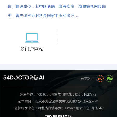
病）建设单位，其中眼底病、眼表疾病、糖尿病视网膜病
变、青光眼神经眼科是国家中医药管理…
多门户网站
分享到：
渠道合作：400-675-0796
客服热线：010-51627378
公司总部：北京市海淀区中关村大街数码大厦A座2001
创新研发中心：河北省廊坊市大厂I-PARK创新中心1号楼5层