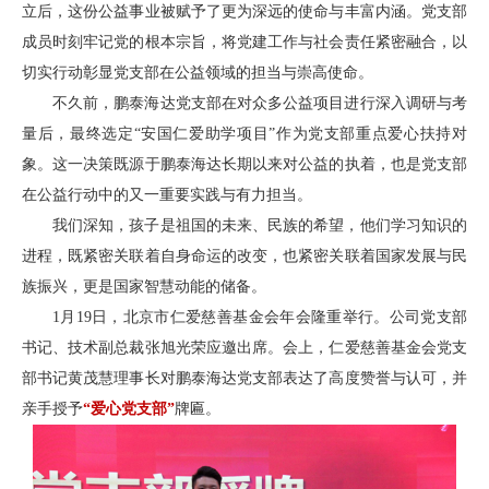
立后，这份公益事业被赋予了更为深远的使命与丰富内涵。党支部
成员时刻牢记党的根本宗旨，将党建工作与社会责任紧密融合，以
切实行动彰显党支部在公益领域的担当与崇高使命。
不久前，鹏泰海达党支部在对众多公益项目进行深入调研与考
量后，最终选定“安国仁爱助学项目”作为党支部重点爱心扶持对
象。这一决策既源于鹏泰海达长期以来对公益的执着，也是党支部
在公益行动中的又一重要实践与有力担当。
我们深知，孩子是祖国的未来、民族的希望，他们学习知识的
进程，既紧密关联着自身命运的改变，也紧密关联着国家发展与民
族振兴，更是国家智慧动能的储备。
1月19日，北京市仁爱慈善基金会年会隆重举行。公司党支部
书记、技术副总裁张旭光荣应邀出席。会上，仁爱慈善基金会党支
部书记黄茂慧理事长对鹏泰海达党支部表达了高度赞誉与认可，并
亲手授予
“爱心党支部”
牌匾。