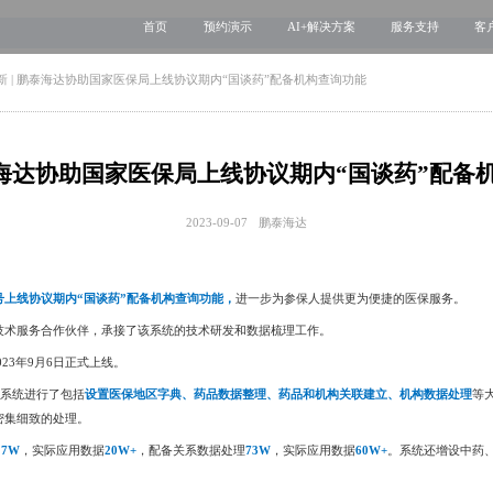
品牌故事
首页
预约演示
AI+解决方案
服务支持
客
医疗用户服务智能体
互联网运维服务
新 | 鹏泰海达协助国家医保局上线协议期内“国谈药”配备机构查询功能
智慧服务解决方案
新媒体运维服务
互联网医院
医院云安全服务
鹏泰海达协助国家医保局上线协议期内“国谈药”配备
智慧管理解决方案
2023-09-07
鹏泰海达
专科互联网工具
号上线协议期内“国谈药”配备机构查询功能，
进一步为参保人提供更为便捷的医保服务。
术服务合作伙伴，承接了该系统的技术研发和数据梳理工作。
23年9月6日正式上线。
系统进行了包括
设置医保地区字典、药品数据整理、药品和机构关联建立、机构数据处理
等
密集细致的处理。
17W
，实际应用数据
20W+
，配备关系数据处理
73W
，实际应用数据
60W+
。系统还增设中药
。