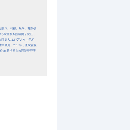
为集医疗、科研、教学、预防保
中心院区和东院区两个院区，
出院病人12.97万人次，手术
省内领先。2015年，医院在复
6位;在香港艾力彼医院管理研