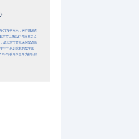
心
地75万平方米，医疗用房面
和北京市工伤治疗与康复定点
，是北京市首批医保定点医
学等20余所院校的教学医
011年均被评为全军为部队服