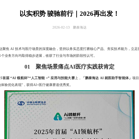
以实积势 骏驰前行｜2026再出发！
2026-02-13
鹏泰海达
聚焦 AI 技术与医疗场景的深度融合，坚持以务实态度打磨核心产品、夯实技术能力，立
多个业务方向均取得稳步进展，收获了行业与市场的阶段性认可。
01 聚焦场景痛点AI医疗实践获肯定
025首届 “AI 领航杯”“人工智能 +” 应用与技能大赛
上，
「鹏泰海达 AI 就医助手智能体」
项目
的体验优化表现”，获得AI+医疗健康赛道优秀奖。