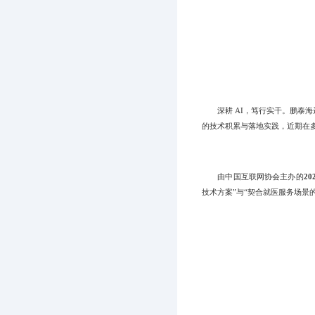
深耕 AI，笃行实干。鹏泰海达
的技术积累与落地实践，近期在
由中国互联网协会主办的
2
技术方案”与“契合就医服务场景