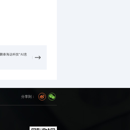
｜鹏泰海达科技“AI患
分享到：