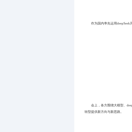
作为国内率先运用deepSee
会上，各方围绕大模型、deep
转型提供新方向与新思路。