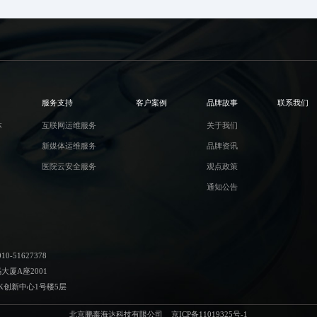
服务支持
客户案例
品牌故事
联系我们
体
互联网运维服务
关于我们
新媒体运维服务
品牌资讯
医院云安全服务
观点政策
通知公告
-51627378
厦A座2001
K创新中心1号楼5层
北京鹏泰海达科技有限公司
京ICP备11019325号-1