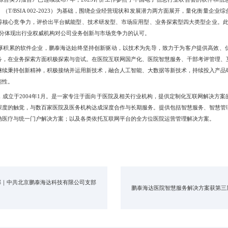
T/BSIA 002-2023）为基础，围绕企业经营现状和发展潜力两方面展开，量化衡量企
等核心竞争力，评价出平台赋能型、技术研发型、市场应用型、业务探索型四大类型企业。此
充分体现出行业权威机构对公司业务创新与市场竞争力的认可。
厚积累的软件企业，鹏泰海达始终坚持创新驱动，以技术为先导，致力于为客户提供高效、
务，在业务探索方面积极探索与尝试。在医院互联网国产化、医院智慧服务、干部考评管理、
继续秉持创新精神，积极接纳并运用新技术，融合人工智能、大数据等新技术，持续投入产品
能性。
，成立于2004年1月。是一家专注于面向于医院及相关行业机构，提供定制化互联网解决方
深度的触觉，与数百家医院及医务机构达成深度合作与长期服务。提供包括智慧服务、智慧管
动医疗与统一门户解决方案；以及各类依托互联网平台的全方位医院运营管理解决方案。
邦｜中共北京鹏泰海达科技有限公司支部
鹏泰海达医院智慧服务解决方案获第三